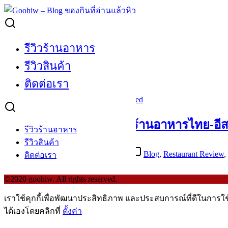
Skip
to
Search
content
for:
Plara
รีวิวร้านอาหาร
รีวิวสินค้า
Plara
ติดต่อเรา
[Review] Plara (ปลาร้า) ร้านอาหารไทย-อ
รีวิวร้านอาหาร
รีวิวสินค้า
April 11, 2019
September 16, 2020
Blog
,
Restaurant Review
,
ติดต่อเรา
©2020 goohiw. All rights reserved.
เราใช้คุกกี้เพื่อพัฒนาประสิทธิภาพ และประสบการณ์ที่ดีในการใ
ได้เองโดยคลิกที่
ตั้งค่า