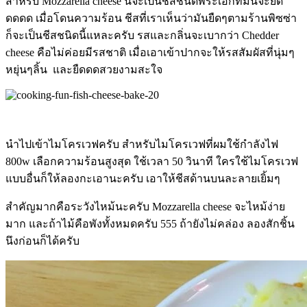
สำหรับ Mozzarella cheese นี้จะเป็นชีสชนิดพระเอกที่มันจะยืด
ดดดด เมื่อโดนความร้อน ชีสที่เราเห็นว่ามันยืดๆตามร้านพิซซ่า
ก็จะเป็นชีสชนิดนี้แหละครับ รสและกลิ่นจะเบากว่า Chedder
cheese คือไม่ค่อยมีรสชาติ เมื่อเอาเข้าปากจะให้รสสัมผัสที่นุ่มๆ
หยุ่นๆลิ้น และยืดดดสวยงามสะใจ
นำไปเข้าไมโครเวฟครับ สำหรับไมโครเวฟที่ผมใช้กำลังไฟ
800w เลือกความร้อนสูงสุด ใช้เวลา 50 วินาที ใครใช้ไมโครเวฟ
แบบอื่นก็ให้ลองกะเอานะครับ เอาให้ชีสด้านบนละลายเยิ้มๆ
สำคัญมากคือระวังไหม้นะครับ Mozzarella cheese จะไหม้ง่าย
มาก และถ้าไม้คือพังทั้งหมดครับ 555 ถ้ายังไม่คล่อง ลองสักชิ้น
นึงก่อนก็ได้ครับ