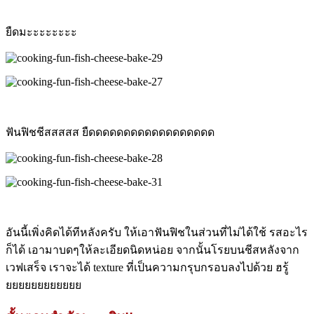
ยืดมะะะะะะะะ
ฟันฟิชชีสสสสส ยืดดดดดดดดดดดดดดดดดด
อันนี้เพิ่งคิดได้ทีหลังครับ ให้เอาฟันฟิชในส่วนที่ไม่ได้ใช้ รสอะไร
ก็ได้ เอามาบดๆให้ละเอียดนิดหน่อย จากนั้นโรยบนชีสหลังจาก
เวฟเสร็จ เราจะได้ texture ที่เป็นความกรุบกรอบลงไปด้วย ฮรู้
ยยยยยยยยยยยย