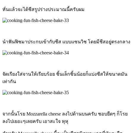
หั่นแล้วจะได้ชีสรูปร่างประมาณนี้ครับผม
นำฟันฟิชมาประกบเข้ากับชีส แบบแซนวิช โดยมีชีสอยู่ตรงกลาง
จัดเรียงใส่จานให้เรียบร้อย ชิ้นเล็กชิ้นน้อยก็แบ่งชีสให้ขนาดมัน
เท่ากัน
จากนั้นโรย Mozzarella cheese ลงไปด้านบนครับ ชอบยืดๆ ก็โรย
ลงไปเยอะๆเลยครับ เอาสะใจ หุหุ