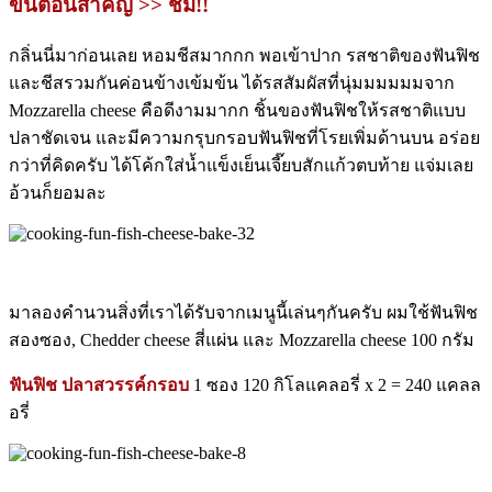
ขั้นตอนสำคัญ >> ชิม!!
กลิ่นนี่มาก่อนเลย หอมชีสมากกก พอเข้าปาก รสชาติของฟันฟิช
และชีสรวมกันค่อนข้างเข้มข้น ได้รสสัมผัสที่นุ่มมมมมมจาก
Mozzarella cheese คือดีงามมากก ชิ้นของฟันฟิชให้รสชาติแบบ
ปลาชัดเจน และมีความกรุบกรอบฟันฟิชที่โรยเพิ่มด้านบน อร่อย
กว่าที่คิดครับ ได้โค้กใส่น้ำแข็งเย็นเจี๊ยบสักแก้วตบท้าย แจ่มเลย
อ้วนก็ยอมละ
มาลองคำนวนสิ่งที่เราได้รับจากเมนูนี้เล่นๆกันครับ ผมใช้ฟันฟิช
สองซอง, Chedder cheese สี่แผ่น และ Mozzarella cheese 100 กรัม
ฟันฟิช ปลาสวรรค์กรอบ
1 ซอง 120 กิโลแคลอรี่ x 2 = 240 แคลล
อรี่