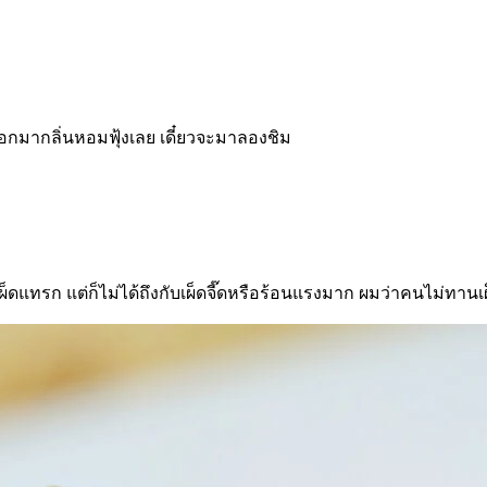
อกมากลิ่นหอมฟุ้งเลย เดี๋ยวจะมาลองชิม
สเผ็ดแทรก แต่ก็ไม่ได้ถึงกับเผ็ดจี๊ดหรือร้อนแรงมาก ผมว่าคนไม่ทาน