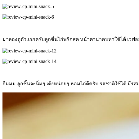
มาลองดูตัวแรกครับลูกชิ้นไก่พริกสด หน้าตาน่าคบหาใช้ได้ เวฟอ
อืมมม ลูกชิ้นจะนิ่มๆ เด้งหน่อยๆ หอมไก่ดีครับ รสชาติใช้ได้ มีร