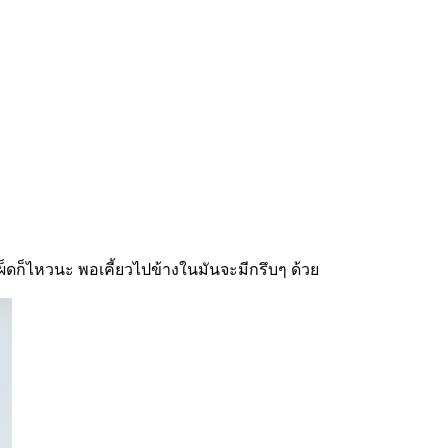
เผ็ดก็ไหวนะ พอเคี้ยวไปข้างในมันจะมีกรึบๆ ด้วย