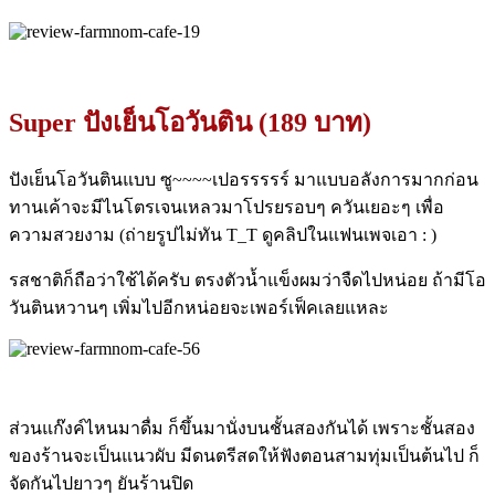
Super ปังเย็นโอวันติน (189 บาท)
ปังเย็นโอวันตินแบบ ซู~~~~เปอรรรรร์ มาแบบอลังการมากก่อน
ทานเค้าจะมีไนโตรเจนเหลวมาโปรยรอบๆ ควันเยอะๆ เพื่อ
ความสวยงาม (ถ่ายรูปไม่ทัน T_T ดูคลิปในแฟนเพจเอา : )
รสชาติก็ถือว่าใช้ได้ครับ ตรงตัวน้ำแข็งผมว่าจืดไปหน่อย ถ้ามีโอ
วันตินหวานๆ เพิ่มไปอีกหน่อยจะเพอร์เฟ็คเลยแหละ
ส่วนแก๊งค์ไหนมาดื่ม ก็ขึ้นมานั่งบนชั้นสองกันได้ เพราะชั้นสอง
ของร้านจะเป็นแนวผับ มีดนตรีสดให้ฟังตอนสามทุ่มเป็นต้นไป ก็
จัดกันไปยาวๆ ยันร้านปิด