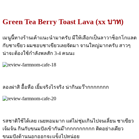
Green Tea Berry Toast Lava (xx บาท)
เมนูนี้ทางร้านเค้าแนะนำมาครับ มีให้เลือกเป็นลาวาช็อกโกแลต
กับชาเขียว ผมชอบชาเขียวเลยจัดมา จานใหญ่มากครับ สาวๆ
น่าจะต้องใช้กำลังพลสัก 3-4 คนนะ
ลองผ่าสิ อื้อหือ เยิ้มจริงไรจริง น่ากินมว๊ากกกกกกก
รสชาติใช้ได้เลย เนยหอมมาก แต่ไม่ชุ่มเกินไปจนเลี่ยน ชาเขียว
เจ้มจ้น กินกับขนมปังเข้ากันม๊ากกกกกกกกก ติดอย่างเดียว
ขนมปังด้านนอกออกจะแข็งไปหน่อย