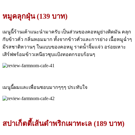
หมูคลุกฝุ่น (139 บาท)
เมนูนี้ร้านเค้าแนะนำมาครับ เป็นส่วนของคอหมูย่างติดมัน คลุก
กับข้าวคั่ว กลิ่นหอมมาก ทั้งจากข้าวคั่วและการย่าง เนื้อหมูฉ่ำๆ
มีรสชาติหวานๆ ในแบบของคอหมู ราดน้ำจิ้มแจ่ว อร่อยเหาะ
เสิร์ฟพร้อมข้าวเหนียวชุบแป้งทอดกรอบร้อนๆ
เมนูนี้ผมและเพื่อนชอบมากๆๆๆ ประทับใจ
สปาเก็ตตี้เส้นดำพริกเผาทะเล (189 บาท)