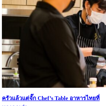
ครัวแล้วแต่จั๊ก Chef’s Table อาหารไทยที่