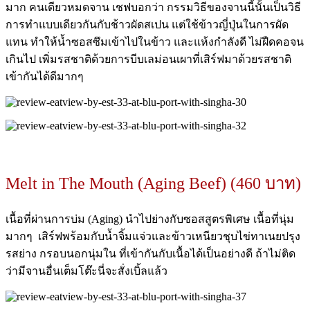
มาก คนเดียวหมดจาน เชฟบอกว่า กรรมวิธีของจานนี้นั้นเป็นวิธี
การทำแบบเดียวกันกับช้าวผัดสเปน แต่ใช้ข้าวญี่ปุ่นในการผัด
แทน ทำให้น้ำซอสซึมเข้าไปในข้าว และแห้งกำลังดี ไม่ฝืดคอจน
เกินไป เพิ่มรสชาติด้วยการบีบเลม่อนเผาที่เสิร์ฟมาด้วยรสชาติ
เข้ากันได้ดีมากๆ
Melt in The Mouth (Aging Beef) (460 บาท)
เนื้อที่ผ่านการบ่ม (Aging) นำไปย่างกับซอสสูตรพิเศษ เนื้อที่นุ่ม
มากๆ เสิร์ฟพร้อมกับน้ำจิ้มแจ่วและข้าวเหนียวชุบไข่ทาเนยปรุง
รสย่าง กรอบนอกนุ่มใน ที่เข้ากันกับเนื้อได้เป็นอย่างดี ถ้าไม่ติด
ว่ามีจานอื่นเต็มโต๊ะนี่จะสั่งเบิ้ลแล้ว